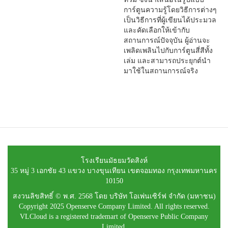
การ์ตูนความรู้โดยวิธีการต่างๆ
เป็นวิธีการที่ผู้เขียนได้ประมวล
และคัดเลือกให้เข้ากับ
สถานการณ์ปัจจุบัน ผู้อ่านจะ
เพลิดเพลินไปกับการ์ตูนสี่สีทั้ง
เล่ม และสามารถประยุกต์นำ
มาใช้ในสถานการณ์จริง
โรงเรียนมัธยมวัดสิงห์
35 หมู่ 3 เอกชัย 43 แขวง บางขุนเทียน เขตจอมทอง กรุงเทพมหานคร
10150
สงวนลิขสิทธิ์ © พ.ศ. 2568 โดย บริษัท โอเพ่นเซิร์ฟ จำกัด (มหาชน)
Copyright 2025 Openserve Company Limited. All rights reserved.
VLCloud is a registered trademart of Openserve Public Company
Limited.