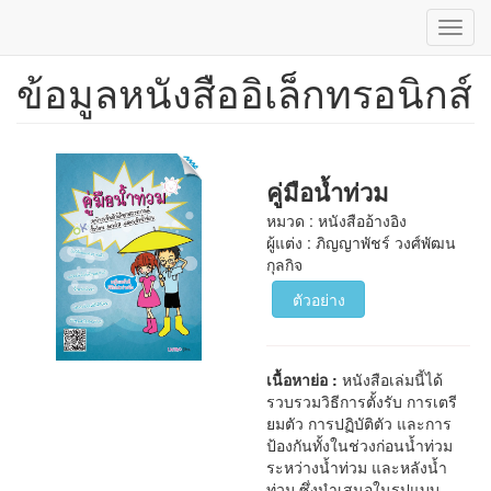
Toggl
navig
ข้อมูลหนังสืออิเล็กทรอนิกส์
ข้าม
ไป
ยัง
เนื้อหา
หลัก
คู่มือน้ำท่วม
หมวด : หนังสืออ้างอิง
ผู้แต่ง : ภิญญาพัชร์ วงศ์พัฒน
กุลกิจ
ตัวอย่าง
เนื้อหาย่อ :
หนังสือเล่มนี้ได้
รวบรวมวิธีการตั้งรับ การเตรี
ยมตัว การปฏิบัติตัว และการ
ป้องกันทั้งในช่วงก่อนน้ำท่วม
ระหว่างน้ำท่วม และหลังน้ำ
ท่วม ซึ่งนำเสนอในรูปแบบ