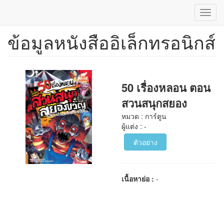
Toggl
navig
ข้อมูลหนังสืออิเล็กทรอนิกส์
ข้าม
ไป
ยัง
เนื้อหา
หลัก
50 เรื่องหลอน ตอน
สวนสนุกสยอง
หมวด : การ์ตูน
ผู้แต่ง : -
ตัวอย่าง
เนื้อหาย่อ :
-